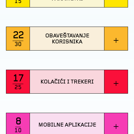
15
22
OBAVEŠTAVANJE
+
KORISNIKA
30
17
+
KOLAČIĆI I TREKERI
25
8
+
MOBILNE APLIKACIJE
10