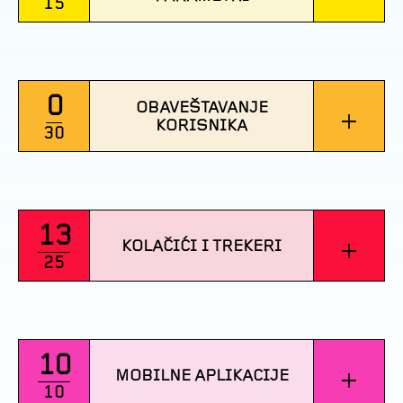
15
0
OBAVEŠTAVANJE
+
KORISNIKA
30
13
+
KOLAČIĆI I TREKERI
25
10
+
MOBILNE APLIKACIJE
10